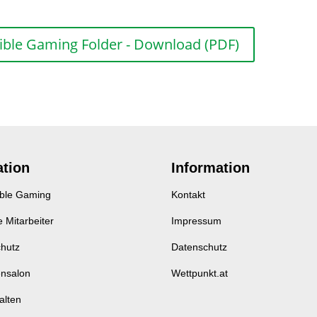
ble Gaming Folder - Download (PDF)
ation
Information
ble Gaming
Kontakt
 Mitarbeiter
Impressum
hutz
Datenschutz
nsalon
Wettpunkt.at
alten