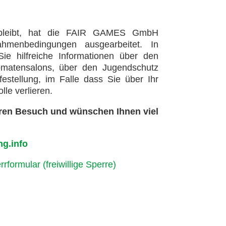
bleibt, hat die FAIR GAMES GmbH
ahmenbedingungen ausgearbeitet. In
ie hilfreiche Informationen über den
omatensalons, über den Jugendschutz
estellung, im Falle dass Sie über Ihr
lle verlieren.
hren Besuch und wünschen Ihnen viel
g.info
rrformular (freiwillige Sperre)